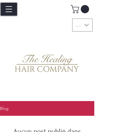
GBP (£)
Blog
Aucun post publié dans